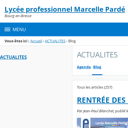
Panneau de gestion des cookies
Lycée professionnel Marcelle Pardé
Menu de la rubrique
Contenu
Bourg-en-Bresse
MENU
Vous êtes ici :
Accueil
›
ACTUALITES
›
Blog
ACTUALITES
ACTUALITES
Agenda
Blog
Tous les articles (257)
RENTRÉE DES 
Par Jean-Paul Blanchet, publié le