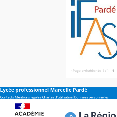
‹
Page précédente
(-/-)
1
Lycée professionnel Marcelle Pardé
Contacts
Mentions légales
Chartes d'utilisation
Données personnelles