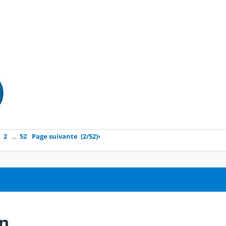
2
…
52
Page suivante
(2/52)
›