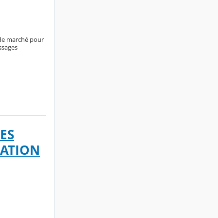
 de marché pour
ssages
LES
SATION