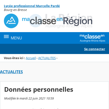
Panneau de gestion des cookies
Lycée professionnel Marcelle Pardé
Menu de la rubrique
Contenu
Bourg-en-Bresse
MENU
Se connecter
Vous êtes ici :
Accueil
›
ACTUALITES
›
ACTUALITES
Données personnelles
Modifiée le mardi 22 juin 2021 10:59