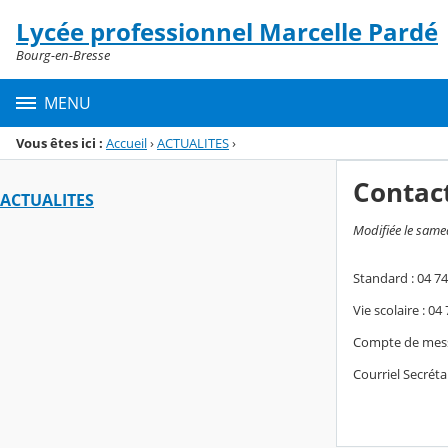
Panneau de gestion des cookies
Lycée professionnel Marcelle Pardé
Menu de la rubrique
Contenu
Bourg-en-Bresse
MENU
Vous êtes ici :
Accueil
›
ACTUALITES
›
Contac
ACTUALITES
Modifiée le same
Standard : 04 74
Vie scolaire : 04
Compte de messa
Courriel Secréta