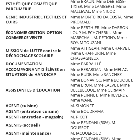
Mme BRAUN, Mme DEBIESSE-
ESTHÉTIQUE COSMÉTIQUE
TIXIER, Mme LAMBERET, Mme
PARFUMERIE
MALLEVAL, Mme NICOD
GÉNIE INDUSTRIEL TEXTILES ET
Mme MONTEIRO DA COSTA, Mme
CUIRS
PIROMALLI
Mme BERTHIER, Mme DARBON-
ÉCONOMIE GESTION OPTION
LOUP, M. ECHCHERKI, Mme
COMMERCE VENTE
MARECHAL, M. PETIGNY, Mme
ROY, M.TOUZANI
Mme ATTIGLAH, Mme CHARVET,
MISSION de LUTTE contre le
Mme CHAFFURIN, Mme
DÉCROCHAGE SCOLAIRE
CHASSAGNEUX
DOCUMENTATION
Mme BARRAILLÉ
ACCOMPAGNANT D'ÉLÈVES en
Mme BERARDAN, Mme MELAC,
SITUATION de HANDICAP
Mme RUDE, Mme SANCHEZ
Mme BONAVIGO, Mme BOUQUET,
Mme BRUN, Mme CALVET, Mme
ASSISTANTES D'ÉDUCATION
DELEBECQUE, Mme GERMAIN,
Mme PEINNET, Mme REVERDY,
Mme WANE
AGENT (cuisine)
M. SIMONET
AGENT (entretien cuisine)
Mme BOUDRAMA
AGENT (entretien - magasin)
M. PICOT
Mme BENDANI (50%), M.
AGENTS (accueil)
DOUSSOT
AGENT (maintenance)
M. JACQUEROUD
Mme BENDANI (50%), Mme