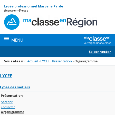
Panneau de gestion des cookies
Lycée professionnel Marcelle Pardé
Menu de la rubrique
Contenu
Bourg-en-Bresse
MENU
Se connecter
Vous êtes ici :
Accueil
›
LYCEE
›
Présentation
›
Organigramme
LYCEE
Lycée des métiers
Présentation
Accéder
Contacter
Organigramme