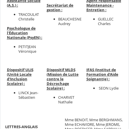
Assistante Sociale
Agent responsable
(A.S.) :
Secrétariat de
Maintenance -
gestion :
Entretien :
TRACOULAT
Christelle
BEAUCHESNE
GUELLEC
Audrey
Charles
Psychologue de
l'Éducation
Nationale (PsyEN) :
PETITJEAN
Véronique
Dispositif ULIS
Dispositif MLDS
IFAS (Institut de
(Unité Locale
(Mission de Lutte
Formation d'Aide
d'Inclusion
contre le
Soignant(e) :
Scolaire) :
Décrochage
SEON Lydie
Scolaire) :
LINCK Jean-
Sébastien
CHARVET
Nathalie
Mme BENOIT, Mme BERGHMANS,
Mme ECHAVIDRE, Mme JEROME,
LETTRES-ANGLAIS