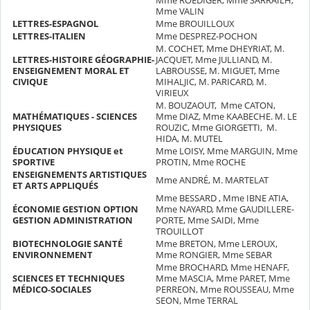
Mme ROEDIGER, Mme SARRAILH,
Mme VALIN
LETTRES-ESPAGNOL
Mme BROUILLOUX
LETTRES-ITALIEN
Mme DESPREZ-POCHON
M. COCHET, Mme DHEYRIAT, M.
LETTRES-HISTOIRE GÉOGRAPHIE-
JACQUET, Mme JULLIAND, M.
ENSEIGNEMENT MORAL ET
LABROUSSE, M. MIGUET, Mme
CIVIQUE
MIHALJIC, M. PARICARD, M.
VIRIEUX
M. BOUZAOUT, Mme CATON,
MATHÉMATIQUES - SCIENCES
Mme DIAZ, Mme KAABECHE. M. LE
PHYSIQUES
ROUZIC, Mme GIORGETTI, M.
HIDA, M. MUTEL
ÉDUCATION PHYSIQUE et
Mme LOISY, Mme MARGUIN, Mme
SPORTIVE
PROTIN, Mme ROCHE
ENSEIGNEMENTS ARTISTIQUES
Mme ANDRÉ, M. MARTELAT
ET ARTS APPLIQUÉS
Mme BESSARD , Mme IBNE ATIA,
ÉCONOMIE GESTION OPTION
Mme NAYARD, Mme GAUDILLERE-
GESTION ADMINISTRATION
PORTE, Mme SAIDI, Mme
TROUILLOT
BIOTECHNOLOGIE SANTÉ
Mme BRETON, Mme LEROUX,
ENVIRONNEMENT
Mme RONGIER, Mme SEBAR
Mme BROCHARD, Mme HENAFF,
SCIENCES ET TECHNIQUES
Mme MASCIA, Mme PARET, Mme
MÉDICO-SOCIALES
PERREON, Mme ROUSSEAU, Mme
SEON, Mme TERRAL