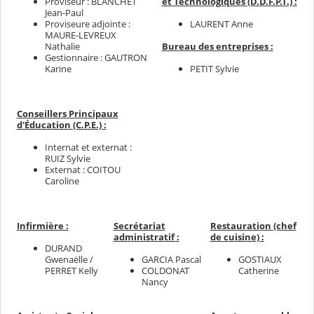
Proviseur : BLANCHET
et Technologiques (D.D.F.P.T.) :
Jean-Paul
Proviseure adjointe :
LAURENT Anne
MAURE-LEVREUX
Bureau des entreprises :
Nathalie
Gestionnaire : GAUTRON
PETIT Sylvie
Karine
Conseillers Principaux
d'Éducation (C.P.E.) :
Internat et externat :
RUIZ Sylvie
Externat : COITOU
Caroline
Infirmière :
Secrétariat
Restauration (chef
administratif :
de cuisine) :
DURAND
Gwenaëlle /
GARCIA Pascal
GOSTIAUX
PERRET Kelly
COLDONAT
Catherine
Nancy