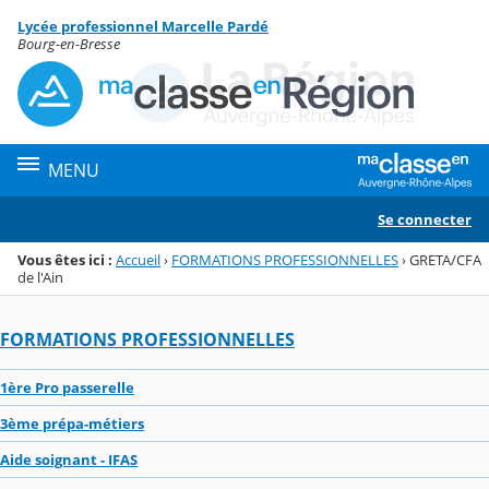
Panneau de gestion des cookies
Lycée professionnel Marcelle Pardé
Menu de la rubrique
Contenu
Bourg-en-Bresse
MENU
Se connecter
Vous êtes ici :
Accueil
›
FORMATIONS PROFESSIONNELLES
›
GRETA/CFA
de l'Ain
FORMATIONS PROFESSIONNELLES
1ère Pro passerelle
3ème prépa-métiers
Aide soignant - IFAS