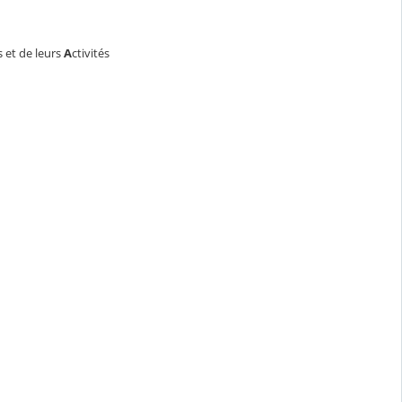
s et de leurs
A
ctivités