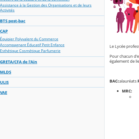
Assistance à la Gestion des Organisations et de leurs
Activités
BTS post-bac
CAP
Équipier Polyvalent du Commerce
Accompagnant Éducatif Petit Enfance
Le Lycée profes
Esthétique Cosmétique Parfumerie
Pour chacun d'e
également de li
GRETA/CFA de l'Ain
MLDS
BAC
calauréats
ULIS
MRC: Mé
VAE
- Option A :
- Option B : 