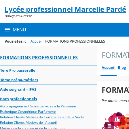
Panneau de gestion des cookies
Lycée professionnel Marcelle Pardé
Menu de la rubrique
Contenu
Bourg-en-Bresse
MENU
Vous êtes ici :
Accueil
›
FORMATIONS PROFESSIONNELLES
FORMAT
FORMATIONS PROFESSIONNELLES
Accueil
Blog
1ère Pro passerelle
3ème prépa-métiers
FORMAT
Aide soignant - IFAS
Bacs professionnels
Par admin marcel
Accompagnement Soins Services à la Personne
Esthétique Cosmétique Parfumerie
Relation Clients Métiers du Commerce et de la Vente
Relation Clients Métiers de l'Accueil
Métiers de la couture et de la confection