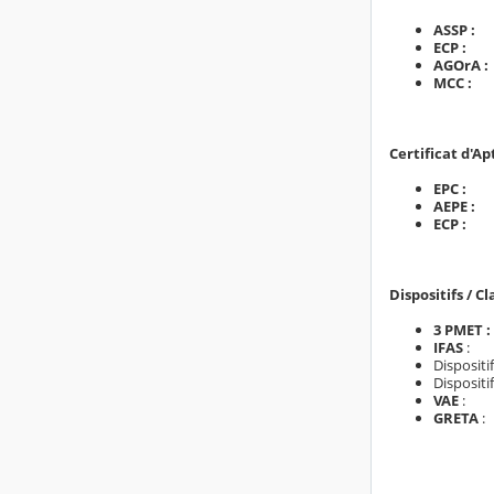
ASSP
ECP
AGOrA
MC
Certificat d'Ap
EPC 
AEPE
ECP 
Dispositifs / Cl
3 PME
IFAS
Dispositi
Dispositi
VAE
GRETA