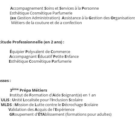
 : A
ccompagnement
S
oins et
S
ervices à la
P
ersonne
 :
Esthétique Cosmétique Parfumerie
 : (ex
Gestion Administration)
A
ssistance à la
G
estion des
Or
ganisation
C :
Métiers de la couture et de a confection
titude Professionnelle (en 2 ans) :
: É
quipier
P
olyvalent de
C
ommerce
 : A
ccompagnant
É
ducatif
P
etite
E
nfance
: E
sthétique
C
osmétique
P
arfumerie
asses :
ème
T : 3
Prépa Métiers
:
I
nstitut de
F
ormation d'
A
ide
S
oignant(e) en 1 an
f
ULIS
:
U
nité
L
ocalisée pour l'
I
nclusion
S
colaire
f
MLDS
:
M
ission de
L
utte contre le
D
écrochage
S
colaire
:
V
alidation des
A
cquis de l'
E
xpérience
:
GR
oupement d'
ÉTA
blissement (formations pour adultes)