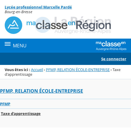
Panneau de gestion des cookies
Lycée professionnel Marcelle Pardé
Menu de la rubrique
Contenu
Bourg-en-Bresse
MENU
Se connecter
Vous êtes ici :
Accueil
›
PFMP, RELATION ÉCOLE-ENTREPRISE
›
Taxe
d'apprentissage
PFMP, RELATION ÉCOLE-ENTREPRISE
PFMP
Taxe d'apprentissage