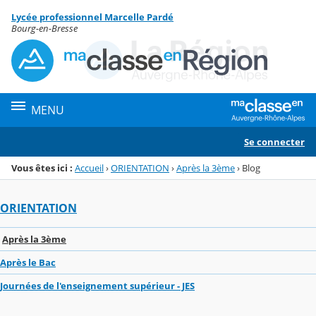
Panneau de gestion des cookies
Lycée professionnel Marcelle Pardé
Menu de la rubrique
Contenu
Bourg-en-Bresse
MENU
Se connecter
Vous êtes ici :
Accueil
›
ORIENTATION
›
Après la 3ème
›
Blog
ORIENTATION
Après la 3ème
Après le Bac
Journées de l'enseignement supérieur - JES