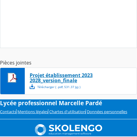
Pièces jointes
Projet établissement 2023
2028_version_finale
Télécharger
( .
pdf
,
531.37
ko
)
Lycée professionnel Marcelle Pardé
Contacts
Mentions légales
Chartes d'utilisation
Données personnelles