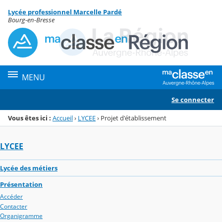
Panneau de gestion des cookies
Lycée professionnel Marcelle Pardé
Menu de la rubrique
Contenu
Bourg-en-Bresse
MENU
Se connecter
Vous êtes ici :
Accueil
›
LYCEE
›
Projet d'établissement
LYCEE
Lycée des métiers
Présentation
Accéder
Contacter
Organigramme