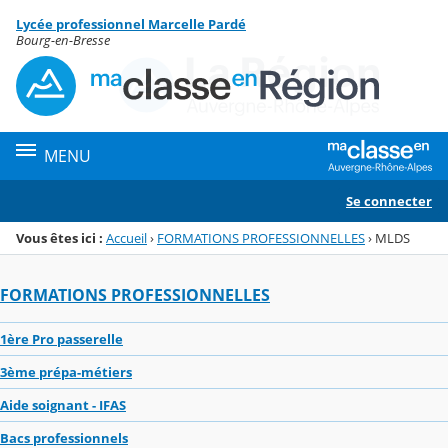
Panneau de gestion des cookies
Lycée professionnel Marcelle Pardé
Menu de la rubrique
Contenu
Bourg-en-Bresse
MENU
Se connecter
Vous êtes ici :
Accueil
›
FORMATIONS PROFESSIONNELLES
›
MLDS
FORMATIONS PROFESSIONNELLES
1ère Pro passerelle
3ème prépa-métiers
Aide soignant - IFAS
Bacs professionnels