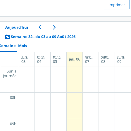
Imprimer
Aujourd’hui
Semaine 32 - du 03 au 09 Août 2026
Semaine
Mois
lun.
mar.
mer.
ven.
sam.
dim.
jeu.
06
03
04
05
07
08
09
Sur la
journée
08h
09h