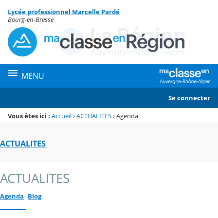
Panneau de gestion des cookies
Lycée professionnel Marcelle Pardé
Menu de la rubrique
Contenu
Bourg-en-Bresse
MENU
Se connecter
Vous êtes ici :
Accueil
›
ACTUALITES
›
Agenda
ACTUALITES
ACTUALITES
Agenda
Blog