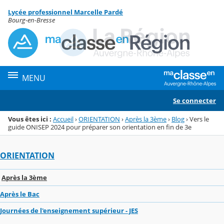
Panneau de gestion des cookies
Lycée professionnel Marcelle Pardé
Menu de la rubrique
Contenu
Bourg-en-Bresse
MENU
Se connecter
Vous êtes ici :
Accueil
›
ORIENTATION
›
Après la 3ème
›
Blog
›
Vers le
guide ONISEP 2024 pour préparer son orientation en fin de 3e
ORIENTATION
Après la 3ème
Après le Bac
Journées de l'enseignement supérieur - JES