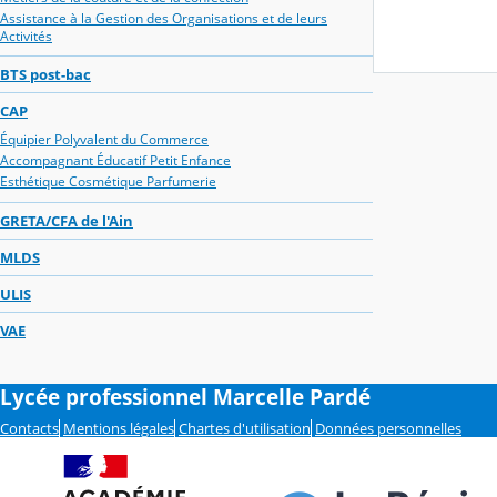
Assistance à la Gestion des Organisations et de leurs
Activités
BTS post-bac
CAP
Équipier Polyvalent du Commerce
Accompagnant Éducatif Petit Enfance
Esthétique Cosmétique Parfumerie
GRETA/CFA de l'Ain
MLDS
ULIS
VAE
Lycée professionnel Marcelle Pardé
Contacts
Mentions légales
Chartes d'utilisation
Données personnelles