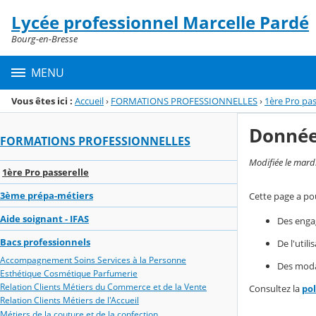
Panneau de gestion des cookies
Lycée professionnel Marcelle Pardé
Menu de la rubrique
Contenu
Bourg-en-Bresse
MENU
Vous êtes ici :
Accueil
›
FORMATIONS PROFESSIONNELLES
›
1ère Pro pas
Donnée
FORMATIONS PROFESSIONNELLES
Modifiée le mard
1ère Pro passerelle
3ème prépa-métiers
Cette page a pou
Aide soignant - IFAS
Des enga
Bacs professionnels
De l'util
Accompagnement Soins Services à la Personne
Des modal
Esthétique Cosmétique Parfumerie
Relation Clients Métiers du Commerce et de la Vente
Consultez la
po
Relation Clients Métiers de l'Accueil
Métiers de la couture et de la confection